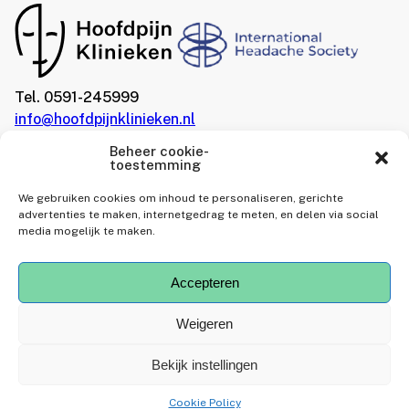
Tel. 0591-245999
info@hoofdpijnklinieken.nl
Beheer cookie-
toestemming
We gebruiken cookies om inhoud te personaliseren, gerichte
advertenties te maken, internetgedrag te meten, en delen via social
media mogelijk te maken.
Accepteren
Hoofdpijnklinieken
is
gewaardeerd op
ZorgkaartNederland.
Weigeren
Bekijk alle waarderingen
of
plaats een waardering
Bekijk instellingen
Cookie Policy
Fundament All Media 2024
Disclaimer
Privacy Statement
Cookies